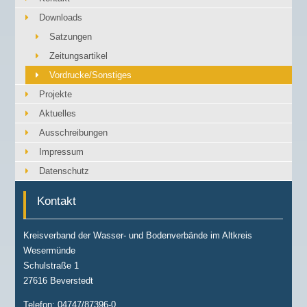
Downloads
Satzungen
Zeitungsartikel
Vordrucke/Sonstiges
Projekte
Aktuelles
Ausschreibungen
Impressum
Datenschutz
Kontakt
Kreisverband der Wasser- und Bodenverbände im Altkreis
Wesermünde
Schulstraße 1
27616 Beverstedt
Telefon: 04747/87396-0