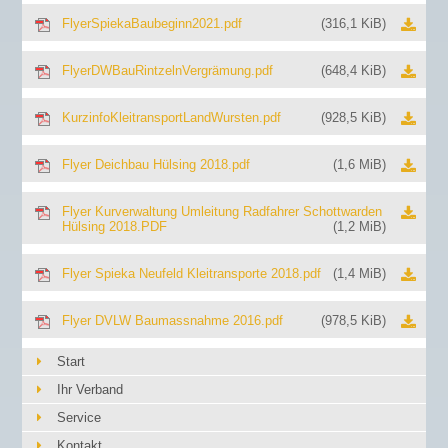
FlyerSpiekaBaubeginn2021.pdf
(316,1 KiB)
FlyerDWBauRintzelnVergrämung.pdf
(648,4 KiB)
KurzinfoKleitransportLandWursten.pdf
(928,5 KiB)
Flyer Deichbau Hülsing 2018.pdf
(1,6 MiB)
Flyer Kurverwaltung Umleitung Radfahrer Schottwarden
Hülsing 2018.PDF
(1,2 MiB)
Flyer Spieka Neufeld Kleitransporte 2018.pdf
(1,4 MiB)
Flyer DVLW Baumassnahme 2016.pdf
(978,5 KiB)
Start
Ihr Verband
Service
Kontakt