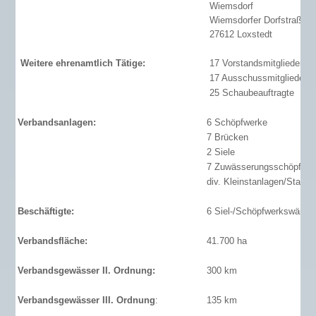
Wiemsdorf
Wiemsdorfer Dorfstraße 4
27612 Loxstedt
Weitere ehrenamtlich Tätige:
17 Vorstandsmitglieder
17 Ausschussmitglieder
25 Schaubeauftragte
Verbandsanlagen:
6 Schöpfwerke
7 Brücken
2 Siele
7 Zuwässerungsschöpfwer
div. Kleinstanlagen/Staust
Beschäftigte:
6 Siel-/Schöpfwerkswärter
Verbandsfläche:
41.700 ha
Verbandsgewässer II. Ordnung:
300 km
Verbandsgewässer III. Ordnung
:
135 km