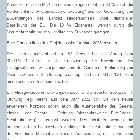
Konzept mit vielen Maßnahmenvorschlägen steht, zu 90 % durch die
Förderrichtlinie „Fließgewässerentwicklung“ aus der Gewährung von
Zuwendungen des Landes Niedersachsen unter finanzieller
Beteiligung der EU. Die 10 % Eigenanteil werden durch die
Naturschutzstiftung des Landkreises Cuxhaven getragen.
Eine Fertigstellung des Projektes wird für März 2023 erwartet.
Der Unterhaltungsverband Nr. 82 Geeste hat mit Antrag vom
30.09.2020 Mittel für die Finanzierung zur Erweiterung des
Fließgewässerentwicklungskonzeptes der Geeste mit Einbindung von
Nebengewässern II. Ordnung beantragt und am 28.05.2021 dazu
einen positiven Bescheid erhalten.
Ein Fließgewässerentwicklungskonzept für die Geeste, Gewässer II.
Ordnung liegt bereits aus dem Jahr 2021 vor. Mit dem neuen
erweiterten Konzept sollen auch die Auenbereiche der Geeste,
einschl. der Geeste I. Ordnung (abschnittsweise Elbe-Weser-
Schifffahrtsweg) miterfasst werden. Des Weiteren werden die
naturschutzfach hochwertigen Zuflüsse der Geeste, die Grove und
der Frelsdorfer Mühlenbach einschl. Auenbereiche, mit in das neue