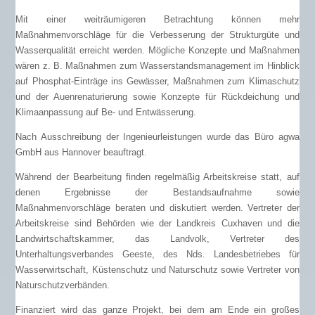
Mit einer weiträumigeren Betrachtung können mehr
Maßnahmenvorschläge für die Verbesserung der Strukturgüte und
Wasserqualität erreicht werden. Mögliche Konzepte und Maßnahmen
wären z. B. Maßnahmen zum Wasserstandsmanagement im Hinblick
auf Phosphat-Einträge ins Gewässer, Maßnahmen zum Klimaschutz
und der Auenrenaturierung sowie Konzepte für Rückdeichung und
Klimaanpassung auf Be- und Entwässerung.
Nach Ausschreibung der Ingenieurleistungen wurde das Büro agwa
GmbH aus Hannover beauftragt.
Während der Bearbeitung finden regelmäßig Arbeitskreise statt, auf
denen Ergebnisse der Bestandsaufnahme sowie
Maßnahmenvorschläge beraten und diskutiert werden. Vertreter der
Arbeitskreise sind Behörden wie der Landkreis Cuxhaven und die
Landwirtschaftskammer, das Landvolk, Vertreter des
Unterhaltungsverbandes Geeste, des Nds. Landesbetriebes für
Wasserwirtschaft, Küstenschutz und Naturschutz sowie Vertreter von
Naturschutzverbänden.
Finanziert wird das ganze Projekt, bei dem am Ende ein großes