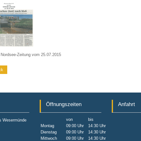
: Nordsee-Zeitung vom 25.07.2015
ck
Öffnungszeiten
Anfahrt
von
bis
eis Wesermünde
Montag
09:00 Uhr
14:30 Uhr
Dienstag
09:00 Uhr
14:30 Uhr
Mittwoch
09:00 Uhr
14:30 Uhr