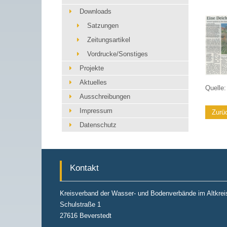
Downloads
Satzungen
Zeitungsartikel
Vordrucke/Sonstiges
Projekte
Aktuelles
Quelle
Ausschreibungen
Impressum
Zurü
Datenschutz
Kontakt
Kreisverband der Wasser- und Bodenverbände im Altkr
Schulstraße 1
27616 Beverstedt