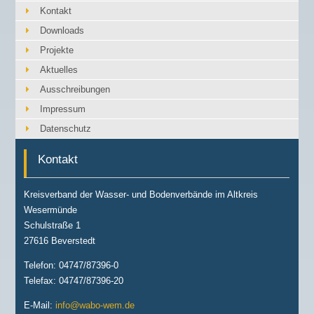
Kontakt
Downloads
Projekte
Aktuelles
Ausschreibungen
Impressum
Datenschutz
Kontakt
Kreisverband der Wasser- und Bodenverbände im Altkreis
Wesermünde
Schulstraße 1
27616 Beverstedt
Telefon: 04747/87396-0
Telefax: 04747/87396-20
E-Mail:
info@wabo-wem.de