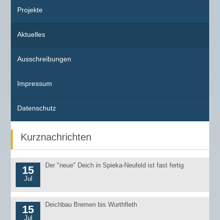
Projekte
Aktuelles
Ausschreibungen
Impressum
Datenschutz
Kurznachrichten
Der "neue" Deich in Spieka-Neufeld ist fast fertig
15
Jul
Deichbau Bremen bis Wurthfleth
15
Jul